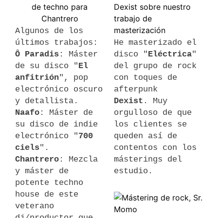
Algunos de los
últimos trabajos:
He masterizado el
Ô Paradis
: Máster
disco "
Eléctrica
"
de su disco "
El
del grupo de rock
anfitrión
", pop
con toques de
electrónico oscuro
afterpunk
y detallista.
Dexist
. Muy
Naafo
: Máster de
orgulloso de que
su disco de indie
los clientes se
electrónico "
700
queden así de
ciels
".
contentos con los
Chantrero
: Mezcla
másterings del
y máster de
estudio.
potente techno
house de este
veterano
dj/productor que