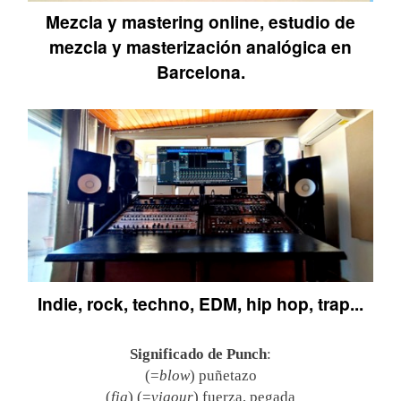
Mezcla y mastering online, estudio de
mezcla y masterización analógica en
Barcelona.
Indie, rock, techno, EDM, hip hop, trap...
Significado de
Punch
:
(=
blow
) puñetazo
(
fig
) (=
vigour
) fuerza, pegada