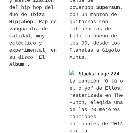
y masterización
banda de
del hip hop del
powerpop
Supersun
,
dúo de Ibiza
con un montón de
Hipjahop
. Rap de
guitarras con
vanguardia de
influencias de
calidad, muy
todo lo bueno de
ecléctico y
los 90, desde Los
experimental, en
Planetas a Gigolo
su disco "
El
Aunts.
Album
".
La canción "O tú o
él o yo" de
Ellos
,
masterizada en The
Punch, elegida una
de las 20 mejores
canciones
nacionales de 2014
por la