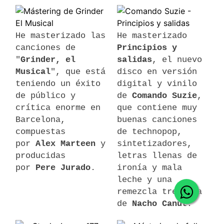
He masterizado las
He masterizado
canciones de
Principios y
"
Grinder, el
salidas
, el nuevo
Musical
", que está
disco en versión
teniendo un éxito
digital y vinilo
de público y
de
Comando Suzie
,
crítica enorme en
que contiene muy
Barcelona,
buenas canciones
compuestas
de technopop,
por
Alex Marteen
y
sintetizadores,
producidas
letras llenas de
por
Pere Jurado
.
ironía y mala
leche y una
remezcla tremenda
de
Nacho Canut
.