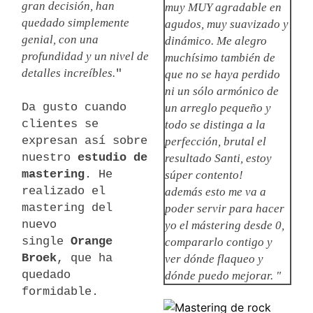
gran decisión, han
muy MUY agradable en
quedado simplemente
agudos, muy suavizado y
genial, con una
dinámico. Me alegro
profundidad y un nivel de
muchísimo también de
detalles increíbles.
"
que no se haya perdido
ni un sólo armónico de
Da gusto cuando
un arreglo pequeño y
clientes se
todo se distinga a la
expresan así sobre
perfección, brutal el
nuestro
estudio de
resultado Santi, estoy
mastering
. He
súper contento!
realizado el
además esto me va a
mastering del
poder servir para hacer
nuevo
yo el mástering desde 0,
single
Orange
compararlo contigo y
Broek
, que ha
ver dónde flaqueo y
quedado
dónde puedo mejorar. "
formidable.