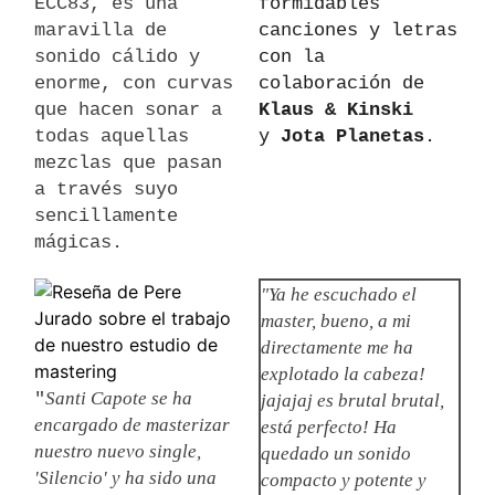
ECC83, es una
formidables
maravilla de
canciones y letras
sonido cálido y
con la
enorme, con curvas
colaboración de
que hacen sonar a
Klaus & Kinski
todas aquellas
y
Jota Planetas
.
mezclas que pasan
a través suyo
sencillamente
mágicas.
"Ya he escuchado el
master, bueno, a mi
directamente me ha
explotado la cabeza!
Santi Capote se ha
"
jajajaj es brutal brutal,
encargado de masterizar
está perfecto! Ha
nuestro nuevo single,
quedado un sonido
'Silencio' y ha sido una
compacto y potente y