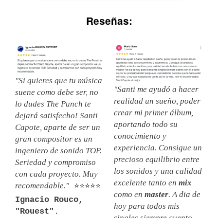
Reseñas:
"Si quieres que tu música
"Santi me ayudó a hacer
suene como debe ser, no
realidad un sueño, poder
lo dudes The Punch te
crear mi primer álbum,
dejará satisfecho! Santi
aportando todo su
Capote, aparte de ser un
conocimiento y
gran compositor es un
experiencia. Consigue un
ingeniero de sonido TOP.
precioso equilibrio entre
Seriedad y compromiso
los sonidos y una calidad
con cada proyecto. Muy
excelente tanto en
mix
recomendable."
⭐⭐⭐⭐⭐
como en
master
. A dia de
Ignacio Rouco,
hoy para todos mis
"Rouest"
.
singles siempre cuento