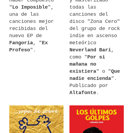
haber compuesto
y masterizado
"
Lo Imposible
",
todas las
una de las
canciones del
canciones mejor
disco "Zona Cero"
recibidas del
del grupo de rock
nuevo EP de
indie en ascenso
Fangoria
, "
Ex
meteórico
Profeso
".
Neverland Bari
,
como "
Por si
mañana no
existiera
" o "
Que
nadie encienda
".
Publicado por
Altafonte
.