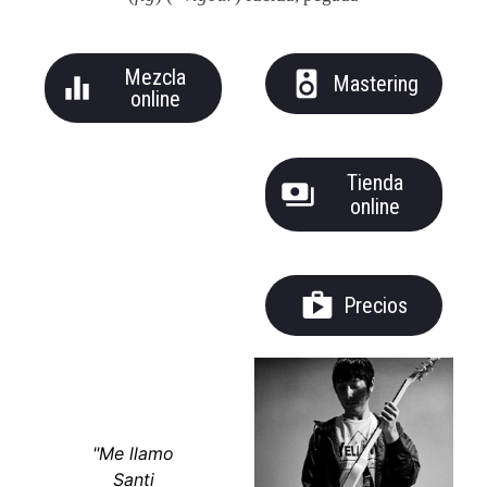
Mezcla
speaker
equalizer
Mastering
online
Tienda
payments
online
shop
Precios
"Me llamo
Santi